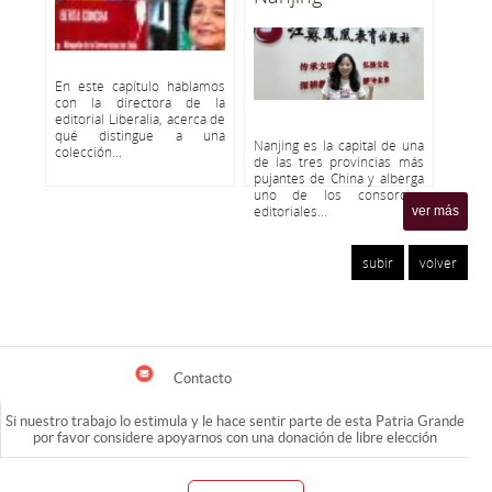
En este capítulo hablamos
con la directora de la
editorial Liberalia, acerca de
qué distingue a una
Nanjing es la capital de una
colección...
de las tres provincias más
pujantes de China y alberga
uno de los consorcios
editoriales...
ver más
subir
volver
Contacto
Si nuestro trabajo lo estimula y le hace sentir parte de esta Patria Grande
por favor considere apoyarnos con una donación de libre elección