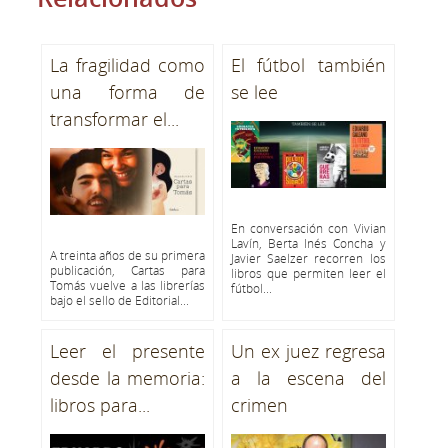
La fragilidad como
El fútbol también
una forma de
se lee
transformar el...
En conversación con Vivian
Lavín, Berta Inés Concha y
A treinta años de su primera
Javier Saelzer recorren los
publicación, Cartas para
libros que permiten leer el
Tomás vuelve a las librerías
fútbol...
bajo el sello de Editorial...
Leer el presente
Un ex juez regresa
desde la memoria:
a la escena del
libros para...
crimen