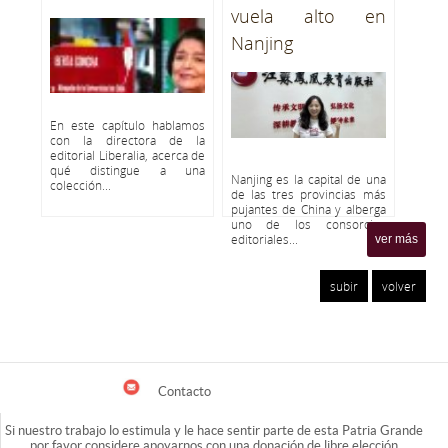
vuela alto en
Nanjing
En este capítulo hablamos
con la directora de la
editorial Liberalia, acerca de
qué distingue a una
Nanjing es la capital de una
colección...
de las tres provincias más
pujantes de China y alberga
uno de los consorcios
editoriales...
ver más
subir
volver
Contacto
Si nuestro trabajo lo estimula y le hace sentir parte de esta Patria Grande
por favor considere apoyarnos con una donación de libre elección