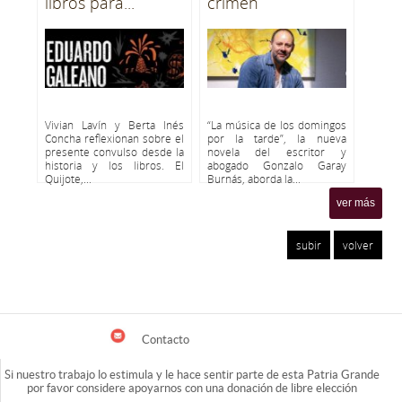
libros para...
crimen
Vivian Lavín y Berta Inés
“La música de los domingos
Concha reflexionan sobre el
por la tarde”, la nueva
presente convulso desde la
novela del escritor y
historia y los libros. El
abogado Gonzalo Garay
Quijote,...
Burnás, aborda la...
ver más
subir
volver
Contacto
Si nuestro trabajo lo estimula y le hace sentir parte de esta Patria Grande
por favor considere apoyarnos con una donación de libre elección