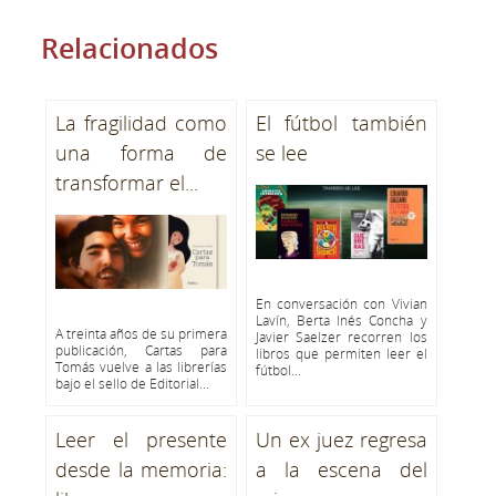
Relacionados
La fragilidad como
El fútbol también
una forma de
se lee
transformar el...
En conversación con Vivian
Lavín, Berta Inés Concha y
A treinta años de su primera
Javier Saelzer recorren los
publicación, Cartas para
libros que permiten leer el
Tomás vuelve a las librerías
fútbol...
bajo el sello de Editorial...
Leer el presente
Un ex juez regresa
desde la memoria:
a la escena del