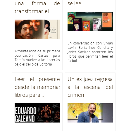
una forma de
se lee
transformar el...
En conversación con Vivian
Lavín, Berta Inés Concha y
A treinta años de su primera
Javier Saelzer recorren los
publicación, Cartas para
libros que permiten leer el
Tomás vuelve a las librerías
fútbol...
bajo el sello de Editorial...
Leer el presente
Un ex juez regresa
desde la memoria:
a la escena del
libros para...
crimen