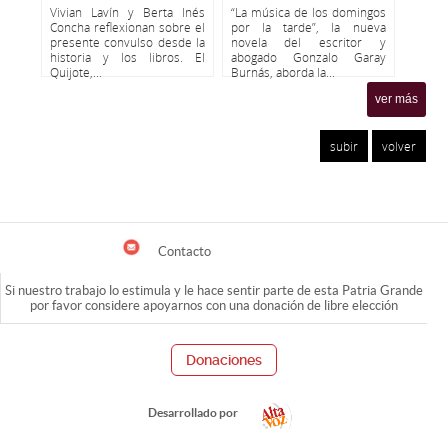
Vivian Lavín y Berta Inés
“La música de los domingos
Concha reflexionan sobre el
por la tarde”, la nueva
presente convulso desde la
novela del escritor y
historia y los libros. El
abogado Gonzalo Garay
Quijote,...
Burnás, aborda la...
ver más
subir
volver
Contacto
Si nuestro trabajo lo estimula y le hace sentir parte de esta Patria Grande
por favor considere apoyarnos con una donación de libre elección
Donaciones
Desarrollado por