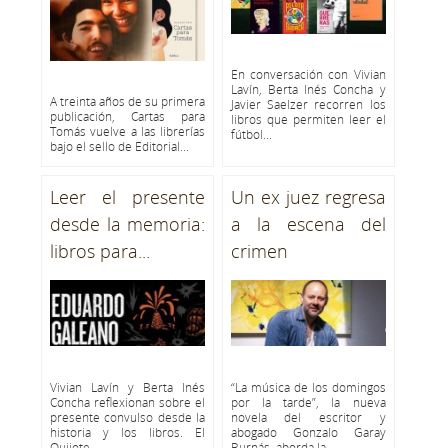
En conversación con Vivian
Lavín, Berta Inés Concha y
A treinta años de su primera
Javier Saelzer recorren los
publicación, Cartas para
libros que permiten leer el
Tomás vuelve a las librerías
fútbol...
bajo el sello de Editorial...
Leer el presente
Un ex juez regresa
desde la memoria:
a la escena del
libros para...
crimen
Vivian Lavín y Berta Inés
“La música de los domingos
Concha reflexionan sobre el
por la tarde”, la nueva
presente convulso desde la
novela del escritor y
historia y los libros. El
abogado Gonzalo Garay
Quijote,...
Burnás, aborda la...