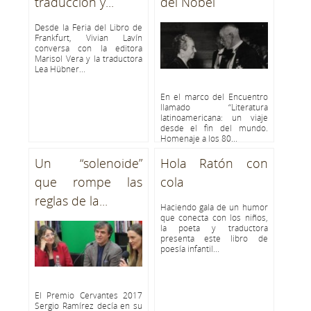
traducción y...
del Nobel
Desde la Feria del Libro de
Frankfurt, Vivian Lavín
conversa con la editora
Marisol Vera y la traductora
Lea Hübner...
En el marco del Encuentro
llamado “Literatura
latinoamericana: un viaje
desde el fin del mundo.
Homenaje a los 80...
Un “solenoide”
Hola Ratón con
que rompe las
cola
reglas de la...
Haciendo gala de un humor
que conecta con los niños,
la poeta y traductora
presenta este libro de
poesía infantil...
El Premio Cervantes 2017
Sergio Ramírez decía en su