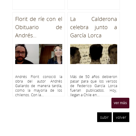
Florit de ríe con el
La Calderona
Obituario de
celebra junto a
Andrés...
García Lorca
Andrés Florit conoció la
Más de 50 años debieron
obra del autor Andrés
pasar para que los versos
Gallardo de manera tardía,
de Federico García Lorca
como la mayoría de los
fueran publicados. Hoy,
chilenos. Con la...
llegan a Chile en...
ver más
subir
volver