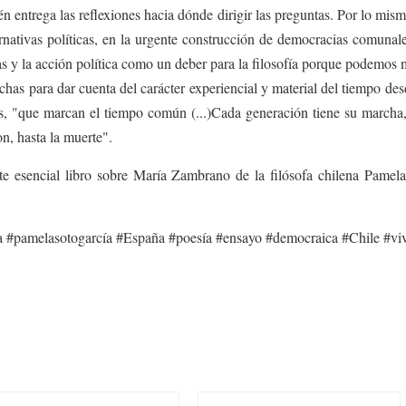
ién entrega las reflexiones hacia dónde dirigir las preguntas. Por lo mism
nativas políticas, en la urgente construcción de democracias comunales,
as y la acción política como un deber para la filosofía porque podemos m
as para dar cuenta del carácter experiencial y material del tiempo des
es, "que marcan el tiempo común (...)Cada generación tiene su marcha,
n, hasta la muerte".
te esencial libro sobre María Zambrano de la filósofa chilena Pamel
ía #pamelasotogarcía #España #poesía #ensayo #democraica #Chile #vi