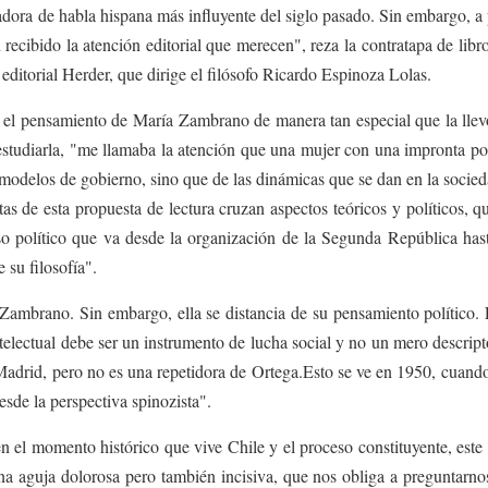
ra de habla hispana más influyente del siglo pasado. Sin embargo, a 
n recibido la atención editorial que merecen", reza la contratapa de lib
 editorial Herder, que dirige el filósofo Ricardo Espinoza Lolas.
e el pensamiento de María Zambrano de manera tan especial que la llevó
udiarla, "me llamaba la atención que una mujer con una impronta polí
 modelos de gobierno, sino que de las dinámicas que se dan en la socied
tas de esta propuesta de lectura cruzan aspectos teóricos y políticos,
so político que va desde la organización de la Segunda República hasta
 su filosofía".
 Zambrano. Sin embargo, ella se distancia de su pensamiento político.
ntelectual debe ser un instrumento de lucha social y no un mero descrip
adrid, pero no es una repetidora de Ortega.Esto se ve en 1950, cuand
sde la perspectiva spinozista".
en el momento histórico que vive Chile y el proceso constituyente, este 
na aguja dolorosa pero también incisiva, que nos obliga a preguntarn