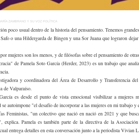
ARÍA ZAMBRANO Y SU VOZ POLÍTICA
ción poco usual dentro de la historia del pensamiento. Tenemos grande
 Safo o una Hildergarda de Bingen y una Sor Juana que lograron dejar 
s por mujeres son los menos, y de filósofas sobre el pensamiento de otra
cia" de Pamela Soto García (Herder, 2023) es un trabajo que analiza
acia.
estigadora y coordinadora del Área de Desarrollo y Transferencia del
ca de Valparaíso.
rcía es desde el punto de vista emocional visibilizar a mujeres ma
al se autoimpone "el desafío de incorporar a las mujeres en mi trabajo y e
fas Feministas, "un colectivo que nació en nació en 2021 y que busc
", explica. Pamela es también parte de la directiva de la Asociació
ual entrega detalles en esta conversación junto a la periodista Vivian L