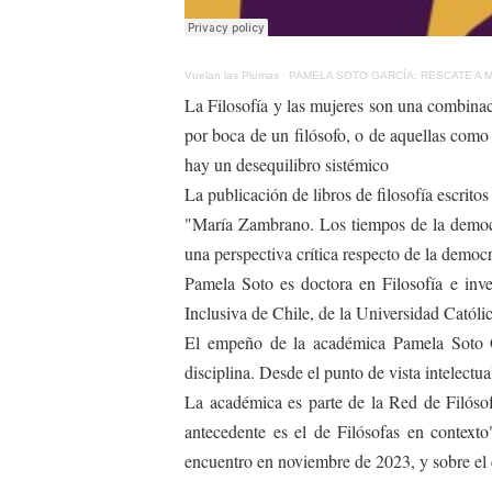
Vuelan las Plumas
·
PAMELA SOTO GARCÍA: RESCATE A M
La Filosofía y las mujeres son una combina
por boca de un filósofo, o de aquellas como
hay un desequilibro sistémico
La publicación de libros de filosofía escrito
"María Zambrano. Los tiempos de la democra
una perspectiva crítica respecto de la democr
Pamela Soto es doctora en Filosofía e inv
Inclusiva de Chile, de la Universidad Católi
El empeño de la académica Pamela Soto Ga
disciplina. Desde el punto de vista intelectu
La académica es parte de la Red de Filóso
antecedente es el de Filósofas en contexto
encuentro en noviembre de 2023, y sobre el c