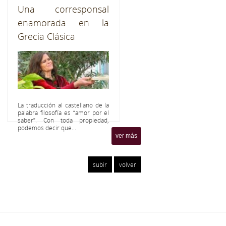
Una corresponsal
enamorada en la
Grecia Clásica
La traducción al castellano de la
palabra filosofía es “amor por el
saber”. Con toda propiedad,
podemos decir que...
ver más
subir
volver