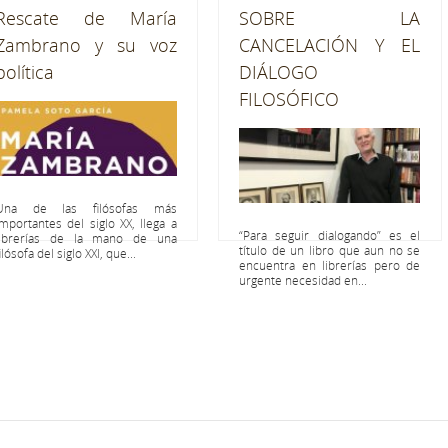
Rescate de María
SOBRE LA
Zambrano y su voz
CANCELACIÓN Y EL
política
DIÁLOGO
FILOSÓFICO
Una de las filósofas más
importantes del siglo XX, llega a
“Para seguir dialogando” es el
librerías de la mano de una
título de un libro que aun no se
ilósofa del siglo XXI, que...
encuentra en librerías pero de
urgente necesidad en...