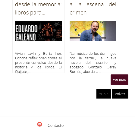
desde la memoria:
a la escena del
libros para...
crimen
Vivian Lavín y Berta Inés
“La música de los domingos
Concha reflexionan sobre el
por la tarde”, la nueva
presente convulso desde la
novela del escritor y
historia y los libros. El
abogado Gonzalo Garay
Quijote,...
Burnás, aborda la...
ver más
subir
volver
Contacto