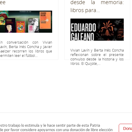
lee
desde la memoria:
libros para...
En conversación con Vivian
Lavín, Berta Inés Concha y Javier
Vivian Lavín y Berta Inés Concha
Saelzer recorren los libros que
reflexionan sobre el presente
permiten leer el fútbol...
convulso desde la historia y los
libros. El Quijote,...
estro trabajo lo estimula y le hace sentir parte de esta Patria
Dona
e por favor considere apoyarnos con una donación de libre elección