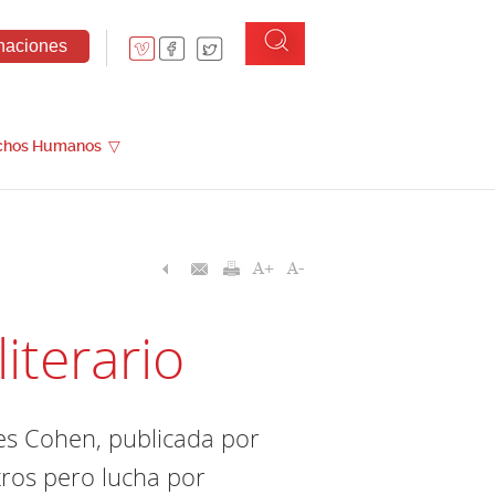
naciones
chos Humanos
▽
literario
es Cohen, publicada por
tros pero lucha por