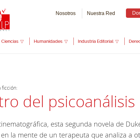
Do
Nosotros
Nuestra Red
Ciencias
▽
Humanidades
▽
Industria Editorial
▽
Dere
 ficción:
ro del psicoanálisis 
 cinematográfica, esta segunda novela de Duk
e en la mente de un terapeuta que analiza a o