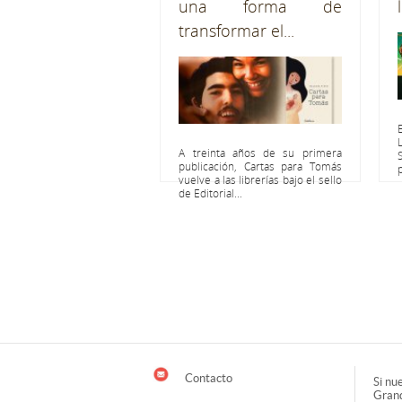
una forma de
transformar el...
A treinta años de su primera
publicación, Cartas para Tomás
vuelve a las librerías bajo el sello
de Editorial...
Contacto
Si nu
Grand