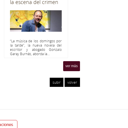
la escena del crimen
“La música de los domingos por
la tarde”, la nueva novela del
escritor y abogado Gonzalo
Garay Burnás, aborda la...
ver más
subir
volver
ciones