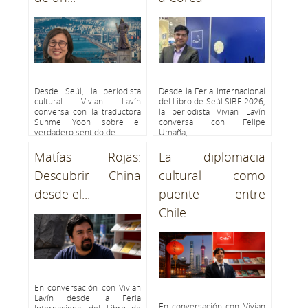
Desde Seúl, la periodista
Desde la Feria Internacional
cultural Vivian Lavín
del Libro de Seúl SIBF 2026,
conversa con la traductora
la periodista Vivian Lavín
Sunme Yoon sobre el
conversa con Felipe
verdadero sentido de...
Umaña,...
Matías Rojas:
La diplomacia
Descubrir China
cultural como
desde el...
puente entre
Chile...
En conversación con Vivian
Lavín desde la Feria
En conversación con Vivian
Internacional del Libro de