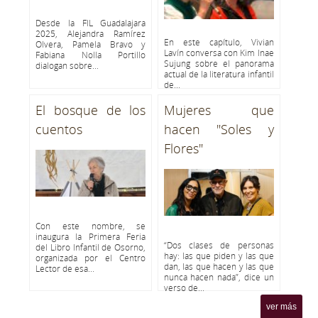
Desde la FIL Guadalajara
2025, Alejandra Ramírez
En este capítulo, Vivian
Olvera, Pamela Bravo y
Lavín conversa con Kim Inae
Fabiana Nolla Portillo
Sujung sobre el panorama
dialogan sobre...
actual de la literatura infantil
de...
El bosque de los
Mujeres que
cuentos
hacen "Soles y
Flores"
Con este nombre, se
inaugura la Primera Feria
“Dos clases de personas
del Libro Infantil de Osorno,
hay: las que piden y las que
organizada por el Centro
dan, las que hacen y las que
Lector de esa...
nunca hacen nada”, dice un
verso de...
ver más