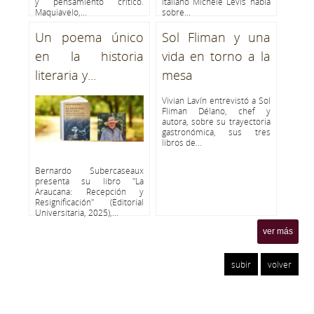
y pensamiento crítico.
italiano Michele Levis habla
Maquiavelo,...
sobre...
Un poema único
Sol Fliman y una
en la historia
vida en torno a la
literaria y...
mesa
Vivian Lavín entrevistó a Sol
Fliman Délano, chef y
autora, sobre su trayectoria
gastronómica, sus tres
libros de...
Bernardo Subercaseaux
presenta su libro "La
Araucana: Recepción y
Resignificación" (Editorial
Universitaria, 2025),...
ver más
subir
volver