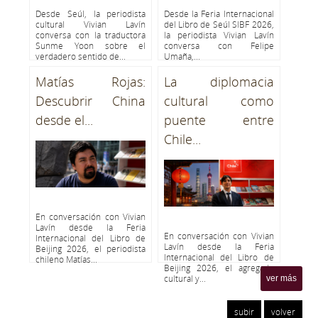
Desde Seúl, la periodista
Desde la Feria Internacional
cultural Vivian Lavín
del Libro de Seúl SIBF 2026,
conversa con la traductora
la periodista Vivian Lavín
Sunme Yoon sobre el
conversa con Felipe
verdadero sentido de...
Umaña,...
Matías Rojas:
La diplomacia
Descubrir China
cultural como
desde el...
puente entre
Chile...
En conversación con Vivian
Lavín desde la Feria
En conversación con Vivian
Internacional del Libro de
Lavín desde la Feria
Beijing 2026, el periodista
Internacional del Libro de
chileno Matías...
Beijing 2026, el agregado
cultural y...
ver más
subir
volver