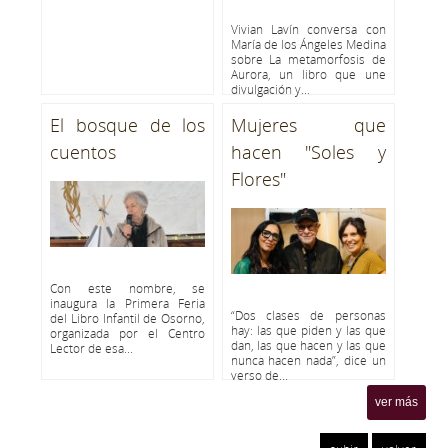
Vivian Lavín conversa con
María de los Ángeles Medina
sobre La metamorfosis de
Aurora, un libro que une
divulgación y...
El bosque de los
Mujeres que
cuentos
hacen "Soles y
Flores"
Con este nombre, se
inaugura la Primera Feria
“Dos clases de personas
del Libro Infantil de Osorno,
hay: las que piden y las que
organizada por el Centro
dan, las que hacen y las que
Lector de esa...
nunca hacen nada”, dice un
verso de...
ver más