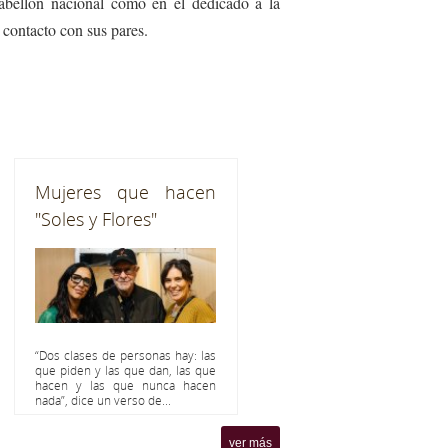
pabellón nacional como en el dedicado a la
n contacto con sus pares.
Mujeres que hacen
"Soles y Flores"
“Dos clases de personas hay: las
que piden y las que dan, las que
hacen y las que nunca hacen
nada”, dice un verso de...
ver más