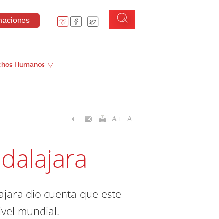
naciones
chos Humanos
▽
adalajara
lajara dio cuenta que este
ivel mundial.