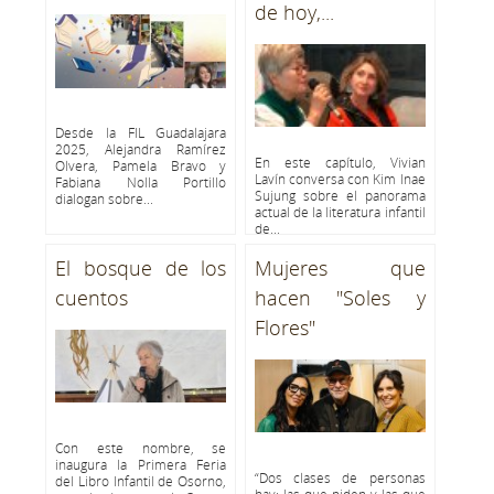
de hoy,...
Desde la FIL Guadalajara
2025, Alejandra Ramírez
En este capítulo, Vivian
Olvera, Pamela Bravo y
Lavín conversa con Kim Inae
Fabiana Nolla Portillo
Sujung sobre el panorama
dialogan sobre...
actual de la literatura infantil
de...
El bosque de los
Mujeres que
cuentos
hacen "Soles y
Flores"
Con este nombre, se
inaugura la Primera Feria
“Dos clases de personas
del Libro Infantil de Osorno,
hay: las que piden y las que