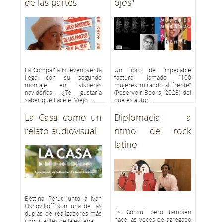
de las partes
ojos"
La Compañía Nuevenoventa
Un libro de impecable
llega con su segundo
factura llamado “100
montaje en vísperas
mujeres mirando al frente”
navideñas. ¿Te gustaría
(Reservoir Books, 2023) del
saber qué hace el Viejo...
que es autor...
La Casa como un
Diplomacia a
relato audiovisual
ritmo de rock
latino
Bettina Perut junto a Ivan
Osnovikoff son una de las
Es Cónsul pero también
duplas de realizadores más
hace las veces de agregado
importantes de la escena...