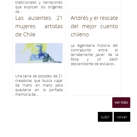
tradicionales y narraciones
que explican los orígenes
de...
Las ausentes: 21
Andrés y el rescate
mujeres artistas
del mejor cuento
de Chile
chileno
La legendaria historia del
contrapunto entre el
terrateniente Javier de la
Rosa y un peón
descendiente de esclavos...
Una serie de postales de 21
creadoras que busca viajar
de mano en mano para
quedarse en la porfiada
memoria de...
ver más
subir
volver