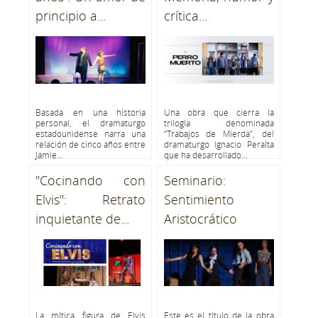
principio a...
crítica...
Basada en una historia
Una obra que cierra la
personal, el dramaturgo
trilogía denominada
estadounidense narra una
“Trabajos de Mierda”, del
relación de cinco años entre
dramaturgo Ignacio Peralta
Jamie...
que ha desarrollado...
"Cocinando con
Seminario:
Elvis": Retrato
Sentimiento
inquietante de...
Aristocrático
La mítica figura de Elvis
Este es el título de la obra