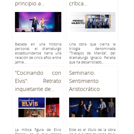
principio a...
crítica...
Basada en una historia
Una obra que cierra la
personal, el dramaturgo
trilogía denominada
estadounidense narra una
“Trabajos de Mierda”, del
relación de cinco años entre
dramaturgo Ignacio Peralta
Jamie...
que ha desarrollado...
"Cocinando con
Seminario:
Elvis": Retrato
Sentimiento
inquietante de...
Aristocrático
La mítica figura de Elvis
Este es el título de la obra
Presley es lo que inspira
en que cuatro mujeres de la