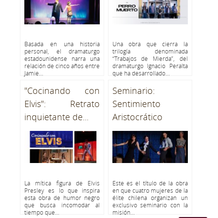
Basada en una historia
Una obra que cierra la
personal, el dramaturgo
trilogía denominada
estadounidense narra una
“Trabajos de Mierda”, del
relación de cinco años entre
dramaturgo Ignacio Peralta
Jamie...
que ha desarrollado...
"Cocinando con
Seminario:
Elvis": Retrato
Sentimiento
inquietante de...
Aristocrático
La mítica figura de Elvis
Este es el título de la obra
Presley es lo que inspira
en que cuatro mujeres de la
esta obra de humor negro
élite chilena organizan un
que busca incomodar al
exclusivo seminario con la
tiempo que...
misión...