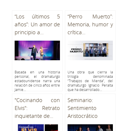
“Los últimos 5
“Perro Muerto”:
años”: Un amor de
Memoria, humor y
principio a...
crítica...
Basada en una historia
Una obra que cierra la
personal, el dramaturgo
trilogía denominada
estadounidense narra una
“Trabajos de Mierda”, del
relación de cinco años entre
dramaturgo Ignacio Peralta
Jamie...
que ha desarrollado...
"Cocinando con
Seminario:
Elvis": Retrato
Sentimiento
inquietante de...
Aristocrático